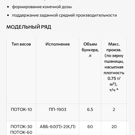
формирование конечной дозы
поддержание заданной средней производительности
МОДЕЛЬНЫЙ РЯД
Тип весов
Исполнение
Объем
Макс.
бункера,
произв.
п
л
(по зерну
(
пшеницы,
в
насыпная
плотность
на
0.75 т/
по
м³),
0
т/ч *
ПОТОК-10
ПП-1903
6.5
2
ПОТОК-30
АВБ-60(П)-2(К,П)
60
20
ПОТОК-60