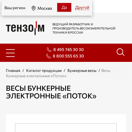
Москва
Да
Другой
Ваш регион
Москва
ВЕДУЩИЙ РАЗРАБОТЧИК И
ПРОИЗВОДИТЕЛЬ ВЕСОИЗМЕРИТЕЛЬНОЙ
ТЕХНИКИ В РОССИИ
8 495 745 30 30
8 800 555 65 30
Главная
/
Каталог продукции
/
Бункерные весы
/
Весы
бункерные электронные «Поток»
ВЕСЫ БУНКЕРНЫЕ
ЭЛЕКТРОННЫЕ «ПОТОК»