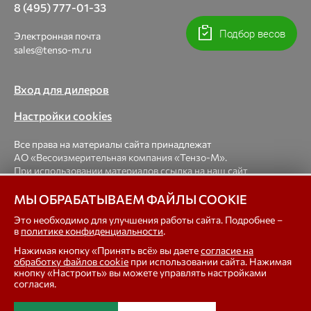
8 (495) 777-01-33
Подбор весов
Электронная почта
sales@tenso-m.ru
Вход для дилеров
Настройки cookies
Все права на материалы сайта принадлежат
АО «Весоизмерительная компания «Тензо-М».
При использовании материалов ссылка на наш сайт
обязательна.
МЫ ОБРАБАТЫВАЕМ ФАЙЛЫ COOKIE
© 1998-2026 Весоизмерительная компания «Тензо-М» —
Это необходимо для улучшения работы сайта. Подробнее –
в
политике конфиденциальности
.
платформенные, крановые, вагонные, бункерные,
автомобильные весы, весовые дозаторы для фасовки,
Нажимая кнопку «Принять всё» вы даете
согласие на
тензодатчики
обработку файлов cookie
при использовании сайта. Нажимая
кнопку «Настроить» вы можете управлять настройками
согласия.
In english