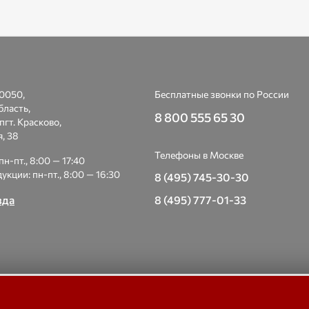
0050,
Бесплатные звонки по России
бласть,
8 800 555 65 30
пгт. Красково,
я, 38
Телефоны в Москве
н-пт., 8:00 — 17:40
укции: пн-пт., 8:00 — 16:30
8 (495) 745-30-30
зда
8 (495) 777-01-33
 Весоизмерительная компания «Тензо-М» — платформенные, крано