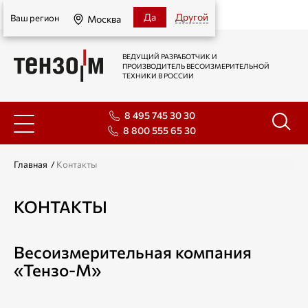
Москва
Да
Другой
Ваш регион
Москва
ВЕДУЩИЙ РАЗРАБОТЧИК И
ПРОИЗВОДИТЕЛЬ ВЕСОИЗМЕРИТЕЛЬНОЙ
ТЕХНИКИ В РОССИИ
8 495 745 30 30
8 800 555 65 30
Главная
/
Контакты
КОНТАКТЫ
Весоизмерительная компания
«Тензо-М»