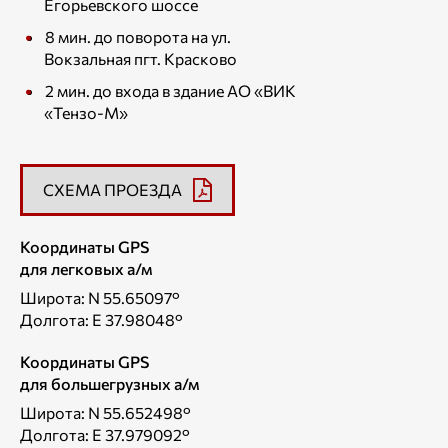
Егорьевского шоссе
8 мин. до поворота на ул.
Вокзальная пгт. Красково
2 мин. до входа в здание АО «ВИК
«Тензо-М»
СХЕМА ПРОЕЗДА
Координаты GPS
для легковых а/м
Широта: N 55.65097°
Долгота: E 37.98048°
Координаты GPS
для большегрузных а/м
Широта: N 55.652498°
Долгота: E 37.979092°