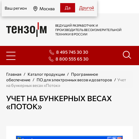
Москва
Да
Другой
Ваш регион
Москва
ВЕДУЩИЙ РАЗРАБОТЧИК И
ПРОИЗВОДИТЕЛЬ ВЕСОИЗМЕРИТЕЛЬНОЙ
ТЕХНИКИ В РОССИИ
8 495 745 30 30
8 800 555 65 30
Главная
/
Каталог продукции
/
Программное
обеспечение
/
ПО для электронных весов и дозаторов
/
Учет
на бункерных весах «Поток»
УЧЕТ НА БУНКЕРНЫХ ВЕСАХ
«ПОТОК»