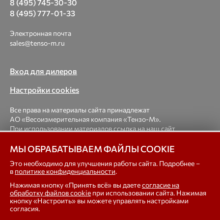
8 (495) 745-30-30
8 (495) 777-01-33
Электронная почта
sales@tenso-m.ru
Вход для дилеров
Настройки cookies
Все права на материалы сайта принадлежат
АО «Весоизмерительная компания «Тензо-М».
При использовании материалов ссылка на наш сайт
обязательна.
МЫ ОБРАБАТЫВАЕМ ФАЙЛЫ COOKIE
© 1998-2026 Весоизмерительная компания «Тензо-М» —
Это необходимо для улучшения работы сайта. Подробнее –
в
политике конфиденциальности
.
платформенные, крановые, вагонные, бункерные,
автомобильные весы, весовые дозаторы для фасовки,
Нажимая кнопку «Принять всё» вы даете
согласие на
тензодатчики
обработку файлов cookie
при использовании сайта. Нажимая
кнопку «Настроить» вы можете управлять настройками
согласия.
In english