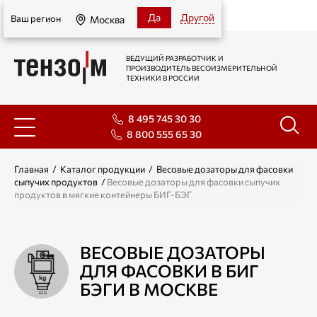
Москва
Да
Другой
Ваш регион
Москва
ВЕДУЩИЙ РАЗРАБОТЧИК И
ПРОИЗВОДИТЕЛЬ ВЕСОИЗМЕРИТЕЛЬНОЙ
ТЕХНИКИ В РОССИИ
8 495 745 30 30
8 800 555 65 30
Главная
/
Каталог продукции
/
Весовые дозаторы для фасовки
сыпучих продуктов
/
Весовые дозаторы для фасовки сыпучих
продуктов в мягкие контейнеры БИГ-БЭГ
ВЕСОВЫЕ ДОЗАТОРЫ
ДЛЯ ФАСОВКИ В БИГ
БЭГИ В МОСКВЕ