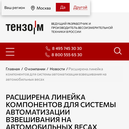
Москва
Да
Другой
Ваш регион
Москва
ВЕДУЩИЙ РАЗРАБОТЧИК И
ПРОИЗВОДИТЕЛЬ ВЕСОИЗМЕРИТЕЛЬНОЙ
ТЕХНИКИ В РОССИИ
8 495 745 30 30
8 800 555 65 30
Главная
/
О компании
/
Новости
/
Расширена линейка
компонентов для системы автоматизации взвешивания на
автомобильных весах
РАСШИРЕНА ЛИНЕЙКА
КОМПОНЕНТОВ ДЛЯ СИСТЕМЫ
АВТОМАТИЗАЦИИ
ВЗВЕШИВАНИЯ НА
АВТОМОБИЛЬНЫХ ВЕСАХ