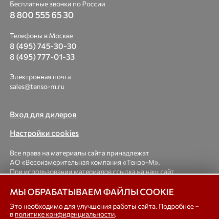
Бесплатные звонки по России
8 800 555 65 30
Телефоны в Москве
8 (495) 745-30-30
8 (495) 777-01-33
Электронная почта
sales@tenso-m.ru
Вход для дилеров
Настройки cookies
Все права на материалы сайта принадлежат
АО «Весоизмерительная компания «Тензо-М».
При использовании материалов ссылка на наш сайт
обязательна.
МЫ ОБРАБАТЫВАЕМ ФАЙЛЫ COOKIE
© 1998-2026 Весоизмерительная компания «Тензо-М» —
Это необходимо для улучшения работы сайта. Подробнее –
в
политике конфиденциальности
.
платформенные, крановые, вагонные, бункерные,