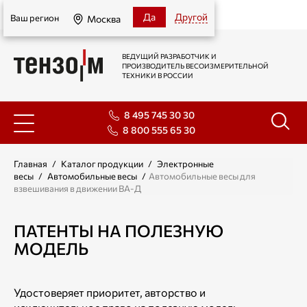
Москва
Да
Другой
Ваш регион
Москва
ВЕДУЩИЙ РАЗРАБОТЧИК И
ПРОИЗВОДИТЕЛЬ ВЕСОИЗМЕРИТЕЛЬНОЙ
ТЕХНИКИ В РОССИИ
8 495 745 30 30
8 800 555 65 30
Главная
/
Каталог продукции
/
Электронные
весы
/
Автомобильные весы
/
Автомобильные весы для
взвешивания в движении ВА-Д
ПАТЕНТЫ НА ПОЛЕЗНУЮ
МОДЕЛЬ
Удостоверяет приоритет, авторство и